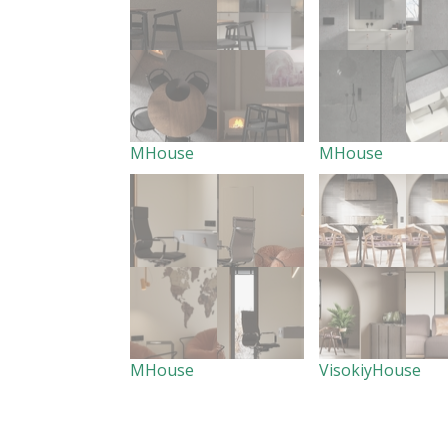
MHouse
MHouse
MHouse
VisokiyHouse